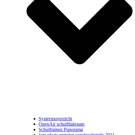
Systeemoverzicht
OpenAir schuifdakraam
Schuiframen Panorama
1ste plaats metalen constructieprijs 2011